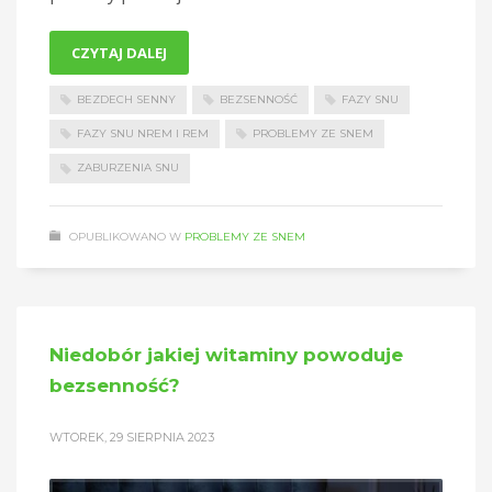
CZYTAJ DALEJ
BEZDECH SENNY
BEZSENNOŚĆ
FAZY SNU
FAZY SNU NREM I REM
PROBLEMY ZE SNEM
ZABURZENIA SNU
OPUBLIKOWANO W
PROBLEMY ZE SNEM
Niedobór jakiej witaminy powoduje
bezsenność?
WTOREK, 29 SIERPNIA 2023