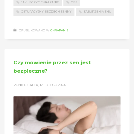
JAK LECZYĆ CHRAPANIE
OBS
OBTURACYJNY BEZDECH SENNY
ZABURZENIA SNU
OPUBLIKOWANO W
CHRAPANIE
Czy mówienie przez sen jest
bezpieczne?
PONIEDZIAŁEK, 12 LUTEGO 2024