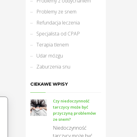
Problemy z oddychaniem
Problemy ze snem
Refundacja leczenia
Specjalista od CPAP
Terapia tlenem
Udar mózgu
Zaburzenia snu
CIEKAWE WPISY
Czy niedoczynność
tarczycy może być
przyczyną problemów
ze snem?
Niedoczynność
tarczycy może być