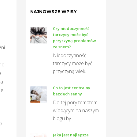
NAJNOWSZE WPISY
Czy niedoczynność
tarczycy może być
przyczyną problemów
żni
ze snem?
Niedoczynność
tarczycy może być
no
przyczyną wielu...
a
wa
Co to jest centralny
ze
bezdech senny
Do tej pory tematem
wiodącym na naszym
e
blogu by...
?
Jaka jest najlepsza