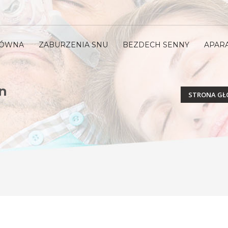
ŁÓWNA
ZABURZENIA SNU
BEZDECH SENNY
APAR
n
STRONA G