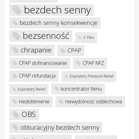
bezdech senny
bezdech senny konsekwencje
bezsenność
C-Flex
je
chrapanie
CPAP
CPAP dofinansowanie
CPAP NFZ
CPAP refundacja
Expiratory Pressure Relief
koncentrator tlenu
Expiratory Relief
niedotlenienie
niewydolność oddechowa
OBS
obturacyjny bezdech senny