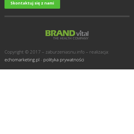
Skontaktuj się z nami
U
Copyright © 2017 – zaburzeniasnu.info – realizacja:
echomarketing.pl
-
polityka prywatności