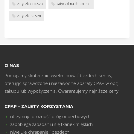
w
zatyczki do uszu
zatyczki na chrapanie
zatyczki na sen
O NAS
Pomagamy skutecznie wyeliminować bezdech senny,
oferując sprawdzone i niezawodne aparaty CPAP w opcji
zakupu lub wypożyczenia. Gwarantujemy najniższe ceny.
CPAP – ZALETY KORZYSTANIA
utrzymuje drożność dróg oddechowych
zapobiega zapadaniu się tkanek miękkich
niweluje chrapanie i bezdech