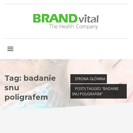
Tag: badanie
STRONA GŁÓWNA
snu
POSTS TAGGED "BADANIE
SNU POLIGRAFEM"
poligrafem