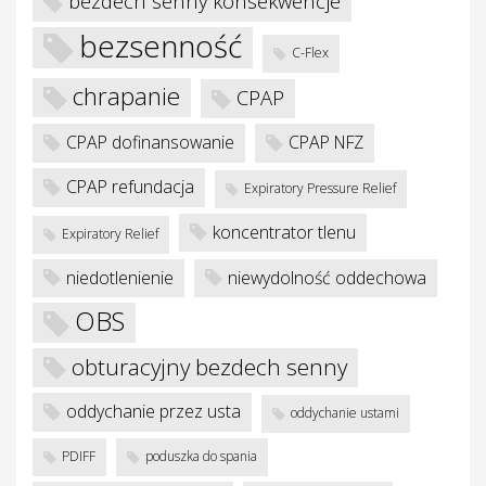
bezdech senny konsekwencje
bezsenność
C-Flex
w
chrapanie
CPAP
CPAP dofinansowanie
CPAP NFZ
CPAP refundacja
Expiratory Pressure Relief
koncentrator tlenu
Expiratory Relief
niedotlenienie
niewydolność oddechowa
OBS
obturacyjny bezdech senny
oddychanie przez usta
oddychanie ustami
PDIFF
poduszka do spania