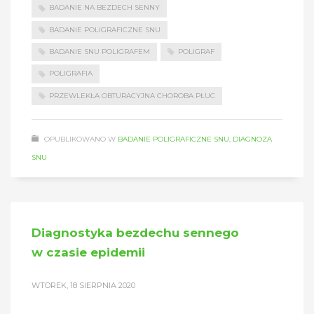
BADANIE NA BEZDECH SENNY
BADANIE POLIGRAFICZNE SNU
BADANIE SNU POLIGRAFEM
POLIGRAF
POLIGRAFIA
PRZEWLEKŁA OBTURACYJNA CHOROBA PŁUC
OPUBLIKOWANO W
BADANIE POLIGRAFICZNE SNU
,
DIAGNOZA
SNU
Diagnostyka bezdechu sennego
w czasie epidemii
WTOREK, 18 SIERPNIA 2020