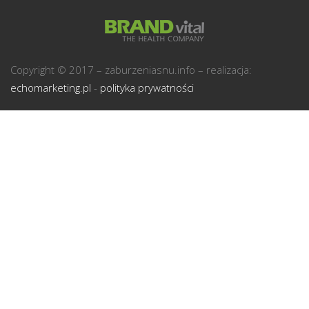
U
Copyright © 2017 – zaburzeniasnu.info – realizacja:
echomarketing.pl
-
polityka prywatności