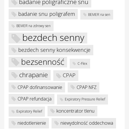
badanie poligraficzne snu
badanie snu poligrafem
BEMER na sen
BEMER na zdrowy sen
bezdech senny
bezdech senny konsekwencje
je
bezsenność
C-Flex
chrapanie
CPAP
CPAP dofinansowanie
CPAP NFZ
CPAP refundacja
Expiratory Pressure Relief
koncentrator tlenu
Expiratory Relief
niedotlenienie
niewydolność oddechowa