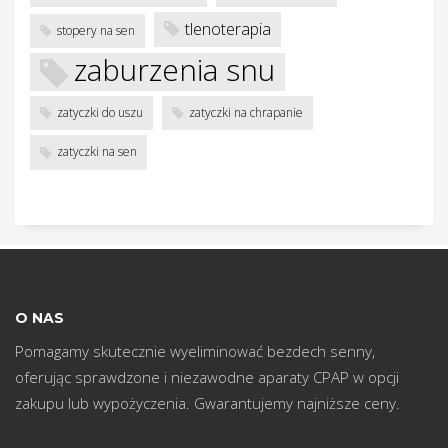
w
tlenoterapia
stopery na sen
zaburzenia snu
zatyczki do uszu
zatyczki na chrapanie
zatyczki na sen
O NAS
Pomagamy skutecznie wyeliminować bezdech senny,
oferując sprawdzone i niezawodne aparaty CPAP w opcji
zakupu lub wypożyczenia. Gwarantujemy najniższe ceny.