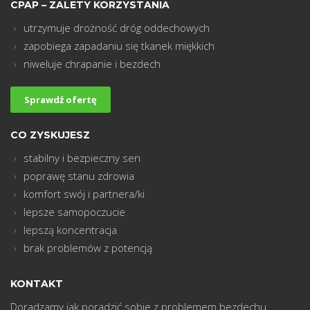
CPAP – ZALETY KORZYSTANIA
utrzymuje drożność dróg oddechowych
zapobiega zapadaniu się tkanek miękkich
m
niweluje chrapanie i bezdech
Sprawdź ofertę
CO ZYSKUJESZ
stabilny i bezpieczny sen
poprawę stanu zdrowia
komfort swój i partnera/ki
lepsze samopoczucie
lepszą koncentracja
brak problemów z potencją
KONTAKT
Doradzamy jak poradzić sobie z problemem bezdechu