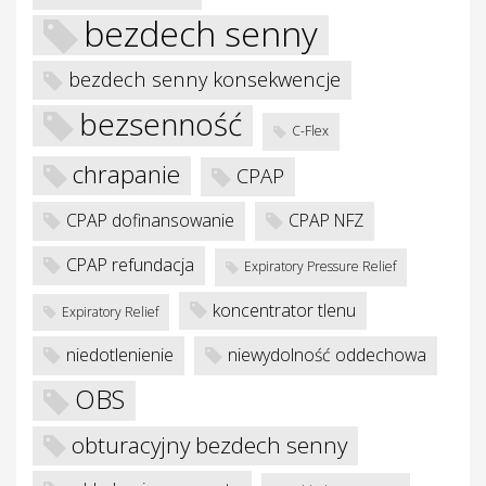
bezdech senny
bezdech senny konsekwencje
bezsenność
C-Flex
je
chrapanie
CPAP
CPAP dofinansowanie
CPAP NFZ
CPAP refundacja
Expiratory Pressure Relief
koncentrator tlenu
Expiratory Relief
niedotlenienie
niewydolność oddechowa
OBS
obturacyjny bezdech senny