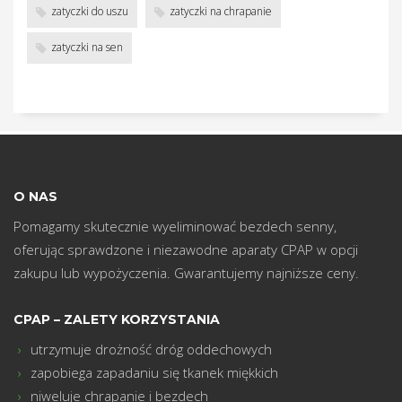
w
zatyczki do uszu
zatyczki na chrapanie
zatyczki na sen
O NAS
Pomagamy skutecznie wyeliminować bezdech senny,
oferując sprawdzone i niezawodne aparaty CPAP w opcji
zakupu lub wypożyczenia. Gwarantujemy najniższe ceny.
CPAP – ZALETY KORZYSTANIA
utrzymuje drożność dróg oddechowych
zapobiega zapadaniu się tkanek miękkich
niweluje chrapanie i bezdech