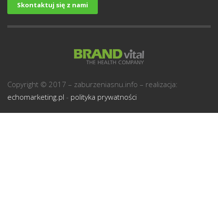
Skontaktuj się z nami
U
Copyright © 2017 – zaburzeniasnu.info – realizacja:
echomarketing.pl
-
polityka prywatności