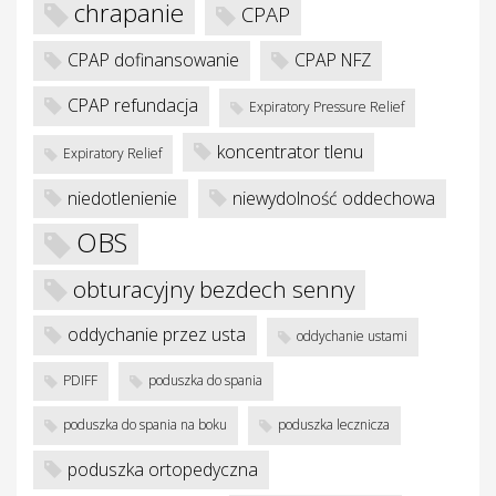
chrapanie
CPAP
w
CPAP dofinansowanie
CPAP NFZ
CPAP refundacja
Expiratory Pressure Relief
koncentrator tlenu
Expiratory Relief
niedotlenienie
niewydolność oddechowa
OBS
obturacyjny bezdech senny
oddychanie przez usta
oddychanie ustami
PDIFF
poduszka do spania
poduszka do spania na boku
poduszka lecznicza
poduszka ortopedyczna