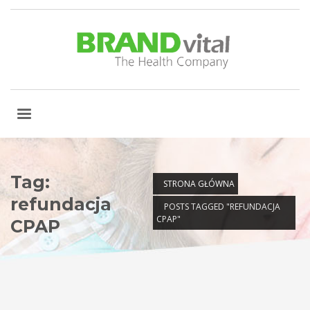
Tag:
STRONA GŁÓWNA
refundacja
POSTS TAGGED "REFUNDACJA
CPAP"
CPAP