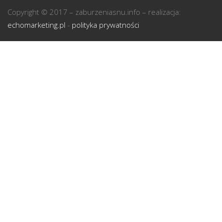
U
Copyright © 2017 – zaburzeniasnu.info – realizacja:
echomarketing.pl
-
polityka prywatności