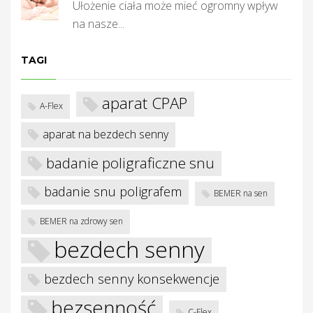
je
Ułożenie ciała może mieć ogromny wpływ
na nasze...
TAGI
aparat CPAP
A-Flex
aparat na bezdech senny
badanie poligraficzne snu
badanie snu poligrafem
BEMER na sen
BEMER na zdrowy sen
bezdech senny
bezdech senny konsekwencje
bezsenność
C-Flex