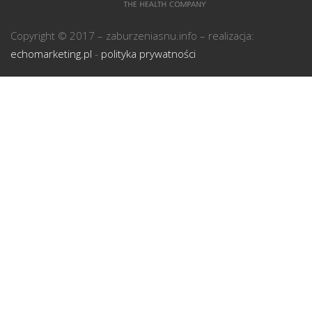
U
Copyright © 2017 – zaburzeniasnu.info – realizacja:
echomarketing.pl
-
polityka prywatności