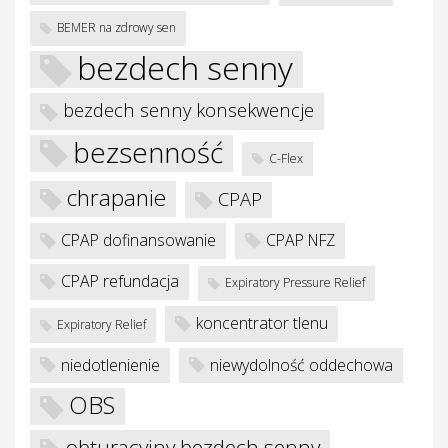
BEMER na zdrowy sen
bezdech senny
bezdech senny konsekwencje
bezsenność
C-Flex
je
chrapanie
CPAP
CPAP dofinansowanie
CPAP NFZ
CPAP refundacja
Expiratory Pressure Relief
koncentrator tlenu
Expiratory Relief
niedotlenienie
niewydolność oddechowa
OBS
obturacyjny bezdech senny