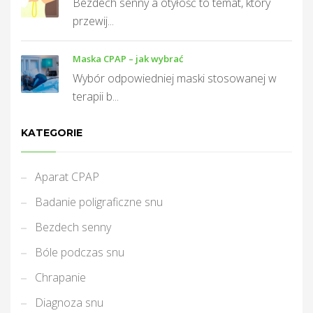
Bezdech senny a otyłość to temat, który
przewij...
Maska CPAP – jak wybrać
Wybór odpowiedniej maski stosowanej w
terapii b...
KATEGORIE
Aparat CPAP
Badanie poligraficzne snu
Bezdech senny
Bóle podczas snu
Chrapanie
Diagnoza snu