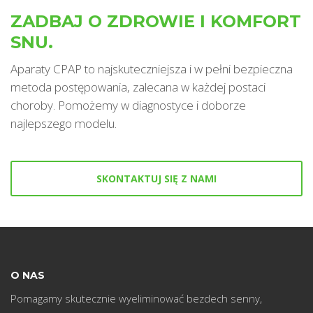
ZADBAJ O ZDROWIE I KOMFORT
SNU.
w
Aparaty CPAP to najskuteczniejsza i w pełni bezpieczna
metoda postępowania, zalecana w każdej postaci
choroby. Pomożemy w diagnostyce i doborze
najlepszego modelu.
SKONTAKTUJ SIĘ Z NAMI
O NAS
Pomagamy skutecznie wyeliminować bezdech senny,