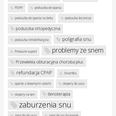
PDIFF
poduszka do spania
poduszka do spania na boku
poduszka lecznicza
poduszka ortopedyczna
poligrafia snu
poduszka rehabilitacyjna
problemy ze snem
Pressure suport
Przewlekła obturacyjna choroba płuc
refundacja CPAP
Smartfex
spanie z otwartymi ustami
stopery do uszu
tlenoterapia
stopery na sen
zaburzenia snu
zatyczki do uszu
zatyczki na chrapanie