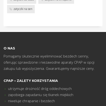
w
zatyczki na sen
O NAS
Pomagamy skutecznie wyeliminować bezdech senny,
oferując sprawdzone i niezawodne aparaty CPAP w opcji
zakupu lub wypożyczenia. Gwarantujemy najniższe ceny.
CPAP – ZALETY KORZYSTANIA
utrzymuje drożność dróg oddechowych
zapobiega zapadaniu się tkanek miękkich
niweluje chrapanie i bezdech