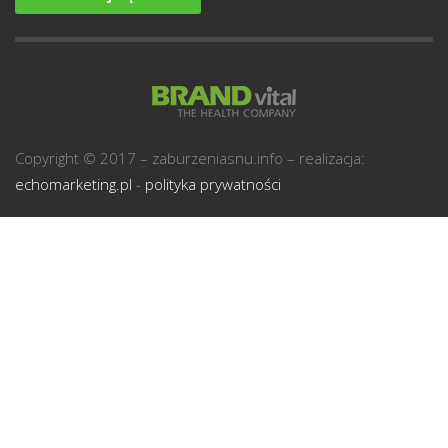
U
Copyright © 2017 – zaburzeniasnu.info – realizacja:
echomarketing.pl
-
polityka prywatności