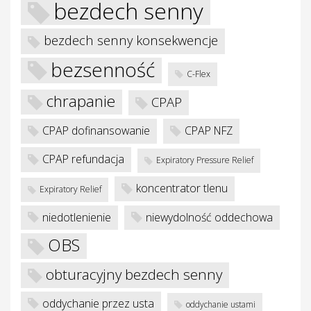
bezdech senny
bezdech senny konsekwencje
bezsenność
C-Flex
je
chrapanie
CPAP
CPAP dofinansowanie
CPAP NFZ
CPAP refundacja
Expiratory Pressure Relief
koncentrator tlenu
Expiratory Relief
niedotlenienie
niewydolność oddechowa
OBS
obturacyjny bezdech senny
oddychanie przez usta
oddychanie ustami