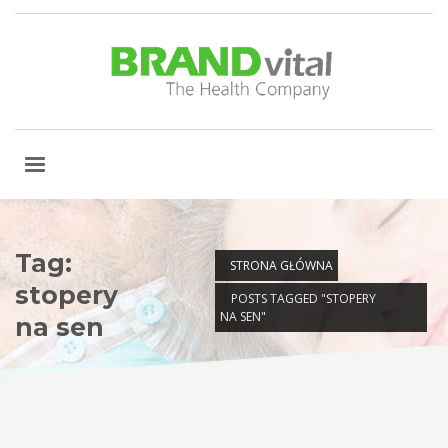
Tag:
STRONA GŁÓWNA
stopery
POSTS TAGGED "STOPERY
NA SEN"
na sen