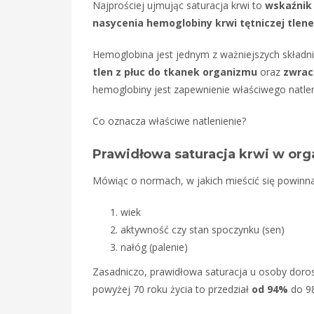
Najprościej ujmując saturacja krwi to
wskaźnik
nasycenia hemoglobiny krwi tętniczej tlen
Hemoglobina jest jednym z ważniejszych składni
tlen z płuc do tkanek organizmu
oraz
zwrac
hemoglobiny jest zapewnienie właściwego natle
Co oznacza właściwe natlenienie?
Prawidłowa saturacja krwi w org
Mówiąc o normach, w jakich mieścić się powinna
wiek
aktywność czy stan spoczynku (sen)
nałóg (palenie)
Zasadniczo, prawidłowa saturacja u osoby doros
powyżej 70 roku życia to przedział
od 94%
do 98