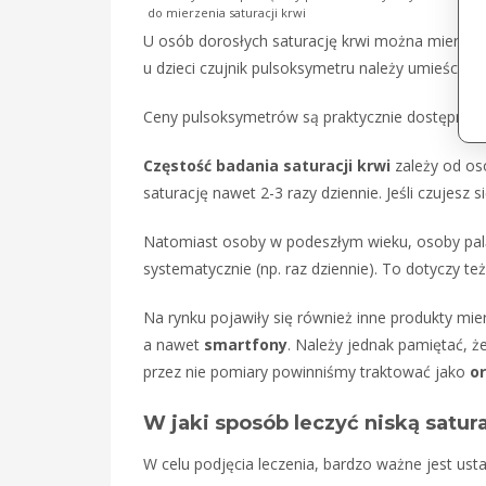
do mierzenia saturacji krwi
U osób dorosłych saturację krwi można mierzyć 
u dzieci czujnik pulsoksymetru należy umieścić n
Ceny pulsoksymetrów są praktycznie dostępne n
Częstość badania saturacji krwi
zależy od oso
saturację nawet 2-3 razy dziennie. Jeśli czujesz 
Natomiast osoby w podeszłym wieku, osoby palą
systematycznie (np. raz dziennie). To dotyczy te
Na rynku pojawiły się również inne produkty mier
a nawet
smartfony
. Należy jednak pamiętać, ż
przez nie pomiary powinniśmy traktować jako
o
W jaki sposób leczyć niską satur
W celu podjęcia leczenia, bardzo ważne jest ust