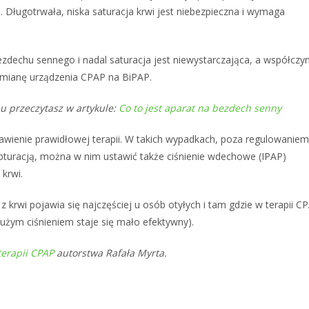
. Długotrwała, niska saturacja krwi jest niebezpieczna i wymaga
bezdechu sennego i nadal saturacja jest niewystarczająca, a współczy
zmianę urządzenia CPAP na BiPAP.
u przeczytasz w artykule:
Co to jest aparat na bezdech senny
jest
awienie prawidłowej terapii. W takich wypadkach, poza regulowaniem
bturacją, można w nim ustawić także ciśnienie wdechowe (IPAP)
krwi.
 krwi pojawia się najczęściej u osób otyłych i tam gdzie w terapii C
użym ciśnieniem staje się mało efektywny).
terapii CPAP
autorstwa Rafała Myrta.