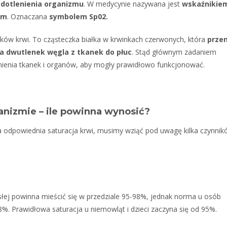
 dotlenienia organizmu
. W medycynie nazywana jest
wskaźnikie
em
. Oznaczana
symbolem Sp02.
ków krwi. To cząsteczka białka w krwinkach czerwonych, która
przen
a dwutlenek węgla z tkanek do płuc
. Stąd głównym zadaniem
nienia tkanek i organów, aby mogły prawidłowo funkcjonować.
anizmie – ile powinna wynosić?
 odpowiednia saturacja krwi, musimy wziąć pod uwagę kilka czynnik
łej powinna mieścić się w przedziale 95-98%, jednak norma u osób
%. Prawidłowa saturacja u niemowląt i dzieci zaczyna się od 95%.