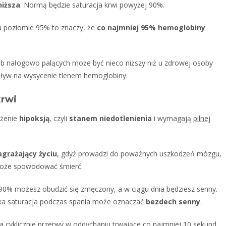
niższa
. Normą będzie saturacja krwi powyżej 90%.
na poziomie 95% to znaczy, że
co najmniej 95% hemoglobiny
ób nałogowo palących może być nieco niższy niż u zdrowej osoby
wpływ na wysycenie tlenem hemoglobiny.
krwi
ożenie
hipoksją
, czyli
stanem niedotlenienia
i wymagają
pilnej
agrażający życiu
, gdyż prowadzi do poważnych uszkodzeń mózgu,
może spowodować śmierć.
j 90% możesz obudzić się zmęczony, a w ciągu dnia będziesz senny.
iska saturacja podczas spania może oznaczać
bezdech senny
.
cyklicznie przerwy w oddychaniu trwające co najmniej 10 sekund