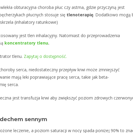
wlekła obturacyjna choroba płuc czy astma, gdzie przyczyną jest
pęcherzykach płucnych stosuje się
tlenoterapię
. Dodatkowo mogą 
oskrzela (inhalatory ratunkowe)
stosowany jest tlen inhalacyjny. Natomiast do przeprowadzenia
 są
koncentratory tlenu
.
rator tlenu.
Zapytaj o dostępność.
To
 choroby serca, niedostateczny przepływ krwi może zmniejszyć
anie mają leki poprawiające pracę serca, takie jak beta-
mię serca.
eczna jest transfuzja krwi aby zwiększyć poziom zdrowych czerwony
bezdechem sennym
ożone leczenie, a poziom saturacji w nocy spada poniżej 90% to zna