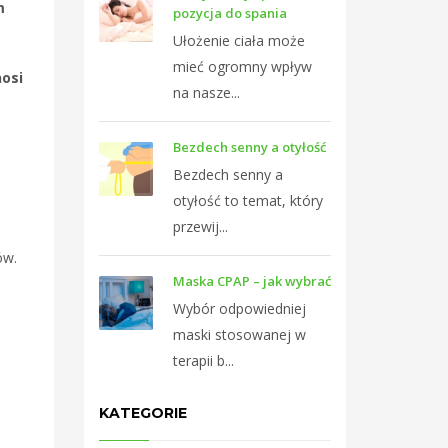
m
pozycja do spania
Ułożenie ciała może
mieć ogromny wpływ
osi
na nasze...
Bezdech senny a otyłość
Bezdech senny a
otyłość to temat, który
przewij...
ów.
Maska CPAP – jak wybrać
Wybór odpowiedniej
maski stosowanej w
terapii b...
KATEGORIE