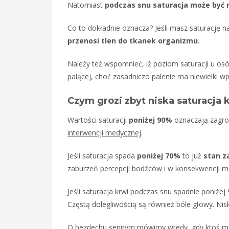
Natomiast
podczas snu
saturacja może być 
Co to dokładnie oznacza? Jeśli masz saturację 
przenosi tlen do tkanek organizmu.
Należy też wspomnieć, iż poziom saturacji u os
palącej, choć zasadniczo palenie ma niewielki 
Czym grozi zbyt niska saturacja 
Wartości saturacji
poniżej 90%
oznaczają zagr
interwencji medycznej
.
Jeśli saturacja spada
poniżej 70%
to już
stan z
zaburzeń percepcji bodźców i w konsekwencji 
Jeśli saturacja krwi podczas snu spadnie poniże
Częstą dolegliwością są również bóle głowy. N
O bezdechu sennym mówimy wtedy, gdy ktoś ma 