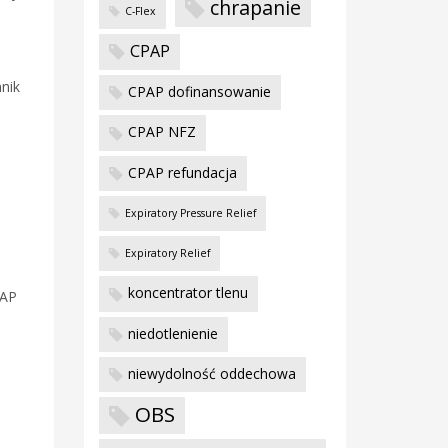
chrapanie
C-Flex
CPAP
nnik
CPAP dofinansowanie
CPAP NFZ
CPAP refundacja
Expiratory Pressure Relief
Expiratory Relief
koncentrator tlenu
PAP
niedotlenienie
niewydolność oddechowa
OBS