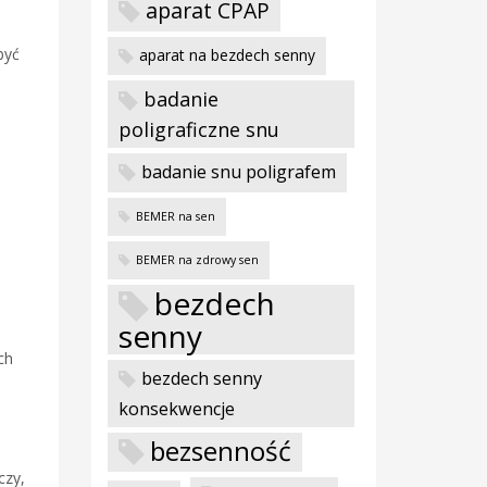
aparat CPAP
być
aparat na bezdech senny
badanie
poligraficzne snu
badanie snu poligrafem
BEMER na sen
BEMER na zdrowy sen
bezdech
senny
ch
bezdech senny
konsekwencje
bezsenność
czy,