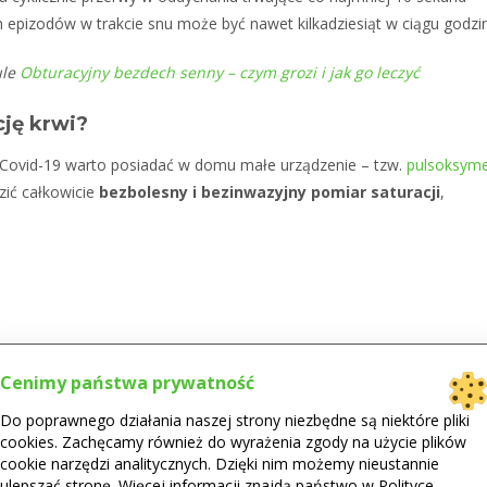
ch epizodów w trakcie snu może być nawet kilkadziesiąt w ciągu godzin
ule
Obturacyjny bezdech senny – czym grozi i jak go leczyć
ję krwi?
i Covid-19 warto posiadać w domu małe urządzenie – tzw.
pulsoksyme
zić całkowicie
bezbolesny i bezinwazyjny pomiar saturacji
,
Cenimy państwa prywatność
Do poprawnego działania naszej strony niezbędne są niektóre pliki
cookies. Zachęcamy również do wyrażenia zgody na użycie plików
cookie narzędzi analitycznych. Dzięki nim możemy nieustannie
ulepszać stronę. Więcej informacji znajdą państwo w Polityce