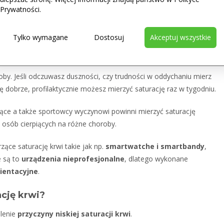
Prywatności.
na palcu, na skrzydełku nosa albo na małżowinie usznej. Natomiast
a nadgarstku albo na prawej stopie.
Tylko wymagane
Dostosuj
Akceptuj wszystkie
a każdą kieszeń.
Sprawdź ceny pulsoksymetrów w BRANDvital.
by. Jeśli odczuwasz duszności, czy trudności w oddychaniu mierz
się dobrze, profilaktycznie możesz mierzyć saturację raz w tygodniu.
ce a także sportowcy wyczynowi powinni mierzyć saturację
ż osób cierpiących na różne choroby.
zące saturację krwi takie jak np.
smartwatche i smartbandy
,
e są to
urządzenia nieprofesjonalne
, dlatego wykonane
rientacyjne
.
ację krwi?
alenie
przyczyny niskiej saturacji krwi
.