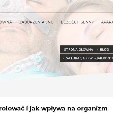
ŁÓWNA
ZABURZENIA SNU
BEZDECH SENNY
APAR
STRONA GŁÓWNA
BLOG
SATURACJA KRWI – JAK KON
trolować i jak wpływa na organizm