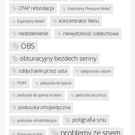
je
CPAP refundacja
Expiratory Pressure Relief
koncentrator tlenu
Expiratory Relief
niedotlenienie
niewydolność oddechowa
OBS
obturacyjny bezdech senny
oddychanie przez usta
oddychanie ustami
PDIFF
poduszka do spania
poduszka do spania na boku
poduszka lecznicza
poduszka ortopedyczna
poligrafia snu
poduszka rehabilitacyjna
problemy ze snem
Pressure suport