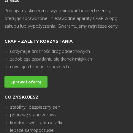
O NAS
Pomagamy skutecznie wyeliminować bezdech senny,
oferując sprawdzone i niezawodne aparaty CPAP w opcji
zakupu lub wypożyczenia. Gwarantujemy najniższe ceny.
CPAP – ZALETY KORZYSTANIA
utrzymuje drożność dróg oddechowych
m
zapobiega zapadaniu się tkanek miękkich
niweluje chrapanie i bezdech
Sprawdź ofertę
CO ZYSKUJESZ
stabilny i bezpieczny sen
poprawę stanu zdrowia
komfort swój i partnera/ki
lepsze samopoczucie