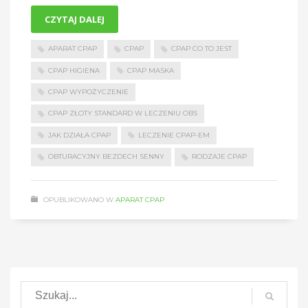
CZYTAJ DALEJ
APARAT CPAP
CPAP
CPAP CO TO JEST
CPAP HIGIENA
CPAP MASKA
CPAP WYPOŻYCZENIE
CPAP ZŁOTY STANDARD W LECZENIU OBS
JAK DZIAŁA CPAP
LECZENIE CPAP-EM
OBTURACYJNY BEZDECH SENNY
RODZAJE CPAP
OPUBLIKOWANO W
APARAT CPAP