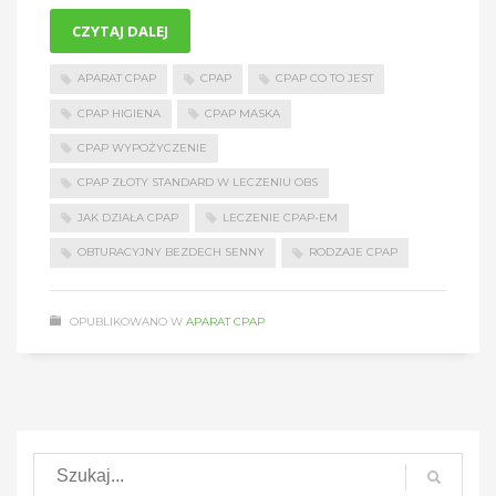
CZYTAJ DALEJ
APARAT CPAP
CPAP
CPAP CO TO JEST
CPAP HIGIENA
CPAP MASKA
CPAP WYPOŻYCZENIE
CPAP ZŁOTY STANDARD W LECZENIU OBS
JAK DZIAŁA CPAP
LECZENIE CPAP-EM
OBTURACYJNY BEZDECH SENNY
RODZAJE CPAP
OPUBLIKOWANO W
APARAT CPAP