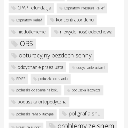
je
CPAP refundacja
Expiratory Pressure Relief
koncentrator tlenu
Expiratory Relief
niedotlenienie
niewydolność oddechowa
OBS
obturacyjny bezdech senny
oddychanie przez usta
oddychanie ustami
PDIFF
poduszka do spania
poduszka do spania na boku
poduszka lecznicza
poduszka ortopedyczna
poligrafia snu
poduszka rehabilitacyjna
problemy ze snem
Pressure suport