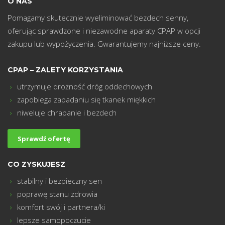
O NAS
Pomagamy skutecznie wyeliminować bezdech senny,
oferując sprawdzone i niezawodne aparaty CPAP w opcji
zakupu lub wypożyczenia. Gwarantujemy najniższe ceny.
CPAP – ZALETY KORZYSTANIA
utrzymuje drożność dróg oddechowych
m
zapobiega zapadaniu się tkanek miękkich
niweluje chrapanie i bezdech
Sprawdź ofertę
CO ZYSKUJESZ
stabilny i bezpieczny sen
poprawę stanu zdrowia
komfort swój i partnera/ki
lepsze samopoczucie