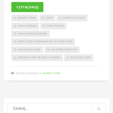
CZYTAJ DALEJ
APARAT CPAP
CPAP
CPAP CO TO JEST
CPAP HIGIENA
CPAP MASKA
CPAP WYPOŻYCZENIE
CPAP ZŁOTY STANDARD W LECZENIU OBS
JAK DZIAŁA CPAP
LECZENIE CPAP-EM
OBTURACYJNY BEZDECH SENNY
RODZAJE CPAP
OPUBLIKOWANO W
APARAT CPAP