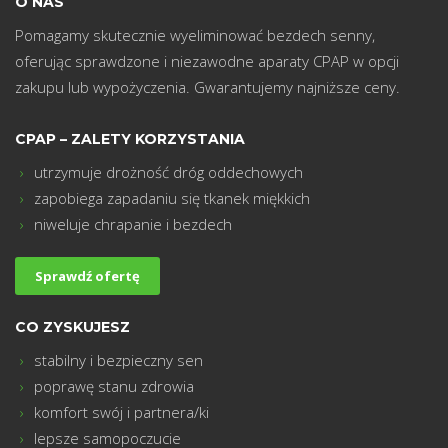
O NAS
Pomagamy skutecznie wyeliminować bezdech senny,
oferując sprawdzone i niezawodne aparaty CPAP w opcji
zakupu lub wypożyczenia. Gwarantujemy najniższe ceny.
CPAP – ZALETY KORZYSTANIA
utrzymuje drożność dróg oddechowych
m
zapobiega zapadaniu się tkanek miękkich
niweluje chrapanie i bezdech
Sprawdź ofertę
CO ZYSKUJESZ
stabilny i bezpieczny sen
poprawę stanu zdrowia
komfort swój i partnera/ki
lepsze samopoczucie