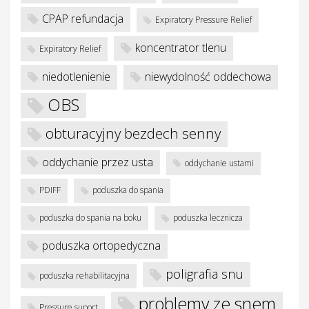
je
CPAP refundacja
Expiratory Pressure Relief
koncentrator tlenu
Expiratory Relief
niedotlenienie
niewydolność oddechowa
OBS
obturacyjny bezdech senny
oddychanie przez usta
oddychanie ustami
PDIFF
poduszka do spania
poduszka do spania na boku
poduszka lecznicza
poduszka ortopedyczna
poligrafia snu
poduszka rehabilitacyjna
problemy ze snem
Pressure suport