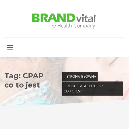
Tag: CPAP
STRONA GŁÓWNA
co to jest
POSTS TAGGED "CPAP
CO TO JEST"