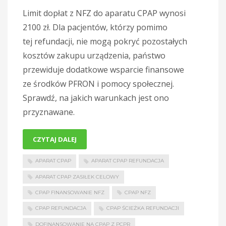
Limit dopłat z NFZ do aparatu CPAP wynosi
2100 zł. Dla pacjentów, którzy pomimo
tej refundacji, nie mogą pokryć pozostałych
kosztów zakupu urządzenia, państwo
przewiduje dodatkowe wsparcie finansowe
ze środków PFRON i pomocy społecznej.
Sprawdź, na jakich warunkach jest ono
przyznawane.
CZYTAJ DALEJ
APARAT CPAP
APARAT CPAP REFUNDACJA
APARAT CPAP ZASIŁEK CELOWY
CPAP FINANSOWANIE NFZ
CPAP NFZ
CPAP REFUNDACJA
CPAP ŚCIEŻKA REFUNDACJI
DOFINANSOWANIE NA CPAP Z PCPR