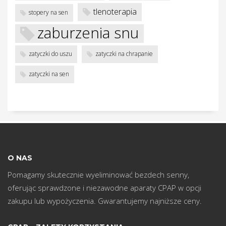
w
tlenoterapia
stopery na sen
zaburzenia snu
zatyczki do uszu
zatyczki na chrapanie
zatyczki na sen
O NAS
Pomagamy skutecznie wyeliminować bezdech senny,
oferując sprawdzone i niezawodne aparaty CPAP w opcji
zakupu lub wypożyczenia. Gwarantujemy najniższe ceny.