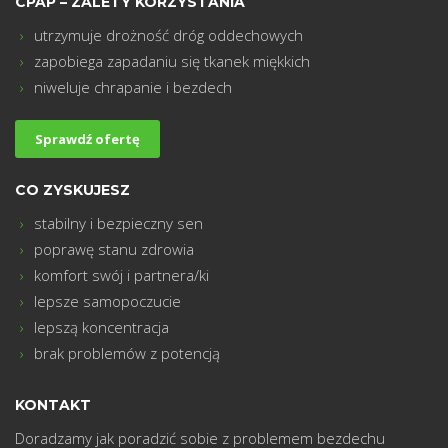
CPAP – ZALETY KORZYSTANIA
utrzymuje drożność dróg oddechowych
zapobiega zapadaniu się tkanek miękkich
m
niweluje chrapanie i bezdech
Sprawdź ofertę
CO ZYSKUJESZ
stabilny i bezpieczny sen
poprawę stanu zdrowia
komfort swój i partnera/ki
lepsze samopoczucie
lepszą koncentracja
brak problemów z potencją
KONTAKT
Doradzamy jak poradzić sobie z problemem bezdechu