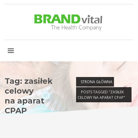
Tag: zasiłek
STRONA GŁÓWNA
celowy
POSTS TAGGED "ZASIŁEK
CELOWY NA APARAT CPAP"
na aparat
CPAP