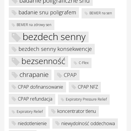
badanie poligraficzne snu
badanie snu poligrafem
BEMER na sen
BEMER na zdrowy sen
bezdech senny
bezdech senny konsekwencje
bezsenność
je
C-Flex
chrapanie
CPAP
CPAP dofinansowanie
CPAP NFZ
CPAP refundacja
Expiratory Pressure Relief
koncentrator tlenu
Expiratory Relief
niedotlenienie
niewydolność oddechowa