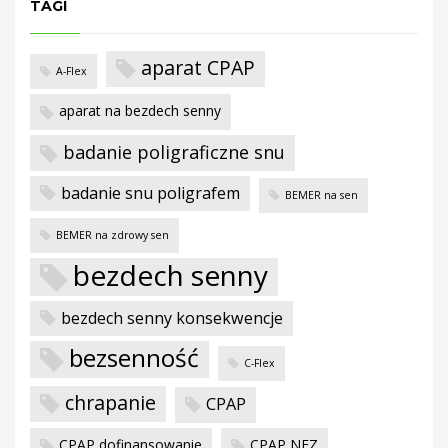
w
TAGI
aparat CPAP
A-Flex
aparat na bezdech senny
badanie poligraficzne snu
badanie snu poligrafem
BEMER na sen
BEMER na zdrowy sen
bezdech senny
bezdech senny konsekwencje
bezsenność
C-Flex
chrapanie
CPAP
CPAP dofinansowanie
CPAP NFZ