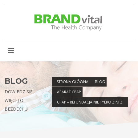
BLOG
STRONA GŁÓWNA
BLOG
DOWIEDZ SIĘ
APARAT CPAP
WIĘCEJ O
CPAP – REFUNDACJA NIE TYLKO Z NFZ!
BEZDECHU