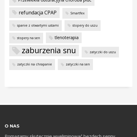
m
refundacja CPAP
Smartfex
spanie z otwartymi ustami
stopery do uszu
tlenoterapia
stopery na sen
zaburzenia snu
zatyczki do uszu
zatyczki na chrapanie
zatyczki na sen
O NAS
Pomagamy skutecznie wyeliminować bezdech senny,