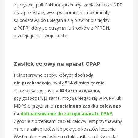
z przyszłej puli. Faktura sprzedaży, kopia wniosku NFZ
oraz pozostałe, wyżej wspomniane, dokumenty
są podstawą do ubiegania się o zwrot pieniędzy
z PCPR, który po otrzymaniu środków z PFRON,
przeleje je na Twoje konto.
Zasiłek celowy na aparat CPAP
Pełnosprawne osoby, których
dochody
nie przekraczają
kwoty
514 zł miesięcznie
na członka rodziny lub
634 zł miesięcznie
,
gdy gospodarują same, mogą ubiegać się w PCPR lub
MOPS o przyznanie
specjalnego zasiłku celowego
na
dofinansowanie do zakupu aparatu CPAP
.
Zgodnie z przepisami zasiłek celowy jest przyznawany
m.in. na zakup leków lub pokrycie kosztów leczenia.
Występując z wnioskiem o taki zasiłek, należy podać