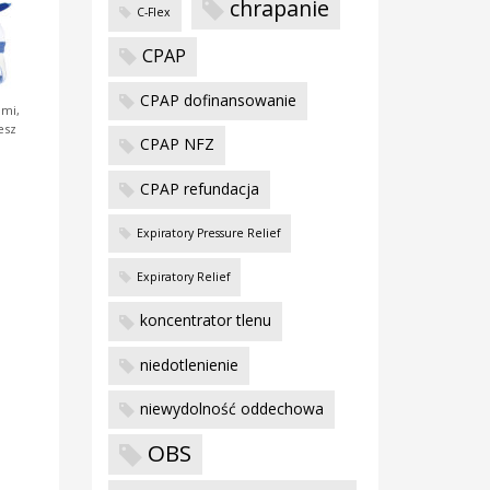
chrapanie
C-Flex
CPAP
CPAP dofinansowanie
ami,
esz
CPAP NFZ
CPAP refundacja
Expiratory Pressure Relief
Expiratory Relief
koncentrator tlenu
niedotlenienie
niewydolność oddechowa
OBS