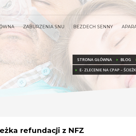
ŁÓWNA
ZABURZENIA SNU
BEZDECH SENNY
APAR
STRONA GŁÓWNA
BLOG
E- ZLECENIE NA CPAP – ŚCIEŻ
ieżka refundacji z NFZ