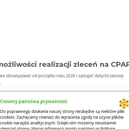
ożliwości realizacji zleceń na CPA
ała obowiązywać od początku roku 2020 i zastąpić dotychczasowy
.
e systemu i na szkolenia dotyczące wystawiania i realizacji e- zleceń
Cenimy państwa prywatność
odsyłaniu pacjenta od lekarza do NFZ i wydłużaniu czasu na realizac
nie obowiązku wystawiania i realizacji e-zlecenia wg. nowych
Do poprawnego działania naszej strony niezbędne są niektóre pliki
cookies. Zachęcamy również do wyrażenia zgody na użycie plików
cookie narzędzi analitycznych. Dzięki nim możemy nieustannie
ulepszać stronę. Więcej informacji znajdą państwo w Polityce