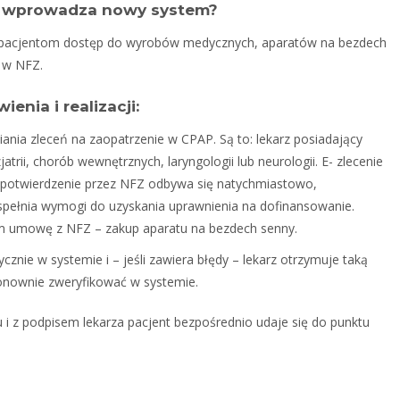
ny wprowadza nowy system?
yć pacjentom dostęp do wyrobów medycznych, aparatów na bezdech
y w NFZ.
enia i realizacji:
ania zleceń na zaopatrzenie w CPAP. Są to: lekarz posiadający
jatrii, chorób wewnętrznych, laryngologii lub neurologii. E- zlecenie
a potwierdzenie przez NFZ odbywa się natychmiastowo,
 spełnia wymogi do uzyskania uprawnienia na dofinansowanie.
m umowę z NFZ – zakup aparatu na bezdech senny.
znie w systemie i – jeśli zawiera błędy – lekarz otrzymuje taką
ponownie zweryfikować w systemie.
i z podpisem lekarza pacjent bezpośrednio udaje się do punktu