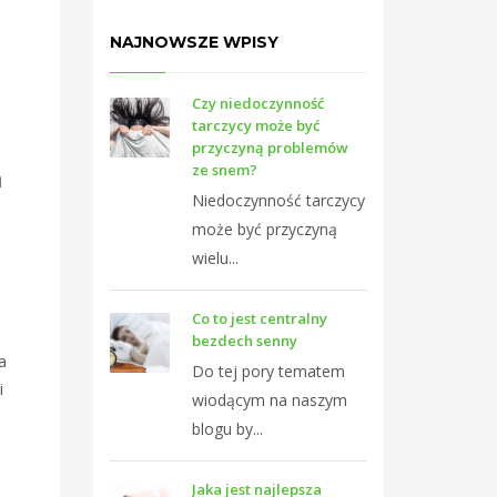
NAJNOWSZE WPISY
Czy niedoczynność
tarczycy może być
przyczyną problemów
ze snem?
m
Niedoczynność tarczycy
może być przyczyną
wielu...
Co to jest centralny
bezdech senny
a
Do tej pory tematem
i
wiodącym na naszym
blogu by...
Jaka jest najlepsza