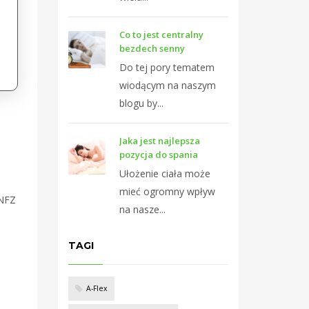
Co to jest centralny
bezdech senny
Do tej pory tematem
wiodącym na naszym
blogu by...
Jaka jest najlepsza
pozycja do spania
Ułożenie ciała może
mieć ogromny wpływ
 NFZ
na nasze...
TAGI
A-Flex