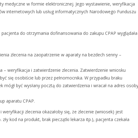
ty medyczne w formie elektronicznej. Jego wystawienie, weryfikacja
isów internetowych lub usług informatycznych Narodowego Funduszu
a pacjenta do otrzymania dofinansowania do zakupu CPAP wyglądała
enia zlecenia na zaopatrzenie w aparaty na bezdech senny –
a – weryfikacja i zatwierdzenie zlecenia. Zatwierdzenie wniosku
yć się osobiście lub przez pełnomocnika. W przypadku braku
ek mógł być wysłany pocztą do zatwierdzenia i wracał na adres osob
kup aparatu CPAP.
i weryfikacji zlecenia okazałoby się, że zlecenie (wniosek) jest
 zły kod na produkt, brak pieczątki lekarza itp.), pacjenta czekała