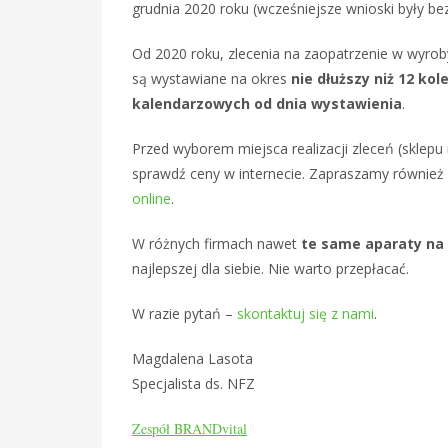
grudnia 2020 roku (wcześniejsze wnioski były b
Od 2020 roku, zlecenia na zaopatrzenie w wyro
są wystawiane na okres
nie dłuższy niż 12 kol
kalendarzowych od dnia wystawienia
.
Przed wyborem miejsca realizacji zleceń (sklep
sprawdź ceny w internecie. Zapraszamy równie
online
.
W różnych firmach nawet
te same aparaty na
najlepszej dla siebie. Nie warto przepłacać.
W razie pytań –
skontaktuj się z nami
.
Magdalena Lasota
Specjalista ds. NFZ
Zespół BRANDvital