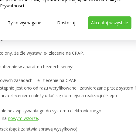
rowia z 11 grudnia 2019 r.,
to od pacjenta zależy sposób
Prywatności.
2020 (ale tylko do 31.03.2020 r). Zasadniczo masz prawo żądać
mu elektronicznego (e- zlecenie).
Tylko wymagane
Dostosuj
Akceptuj wszystkie
cjami:
ego zlecenia
kolony, że źle wystawi e- zlecenie na CPAP.
patrzenie w aparat na bezdech senny:
nowych zasadach – e- zlecenie na CPAP
astępnie jest ono od razu weryfikowane i zatwierdzane przez system
za zleceniem należy udać się do miejsca realizacji (sklepu
, ale bez wpisywania go do systemu elektronicznego
e na
nowym wzorze
.
iosek (bądź załatwia sprawę wysyłkowo)