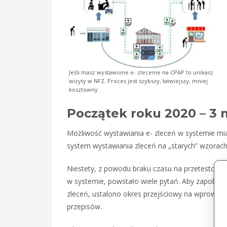
Jeśli masz wystawione e- zlecenie na CPAP to unikasz
wizyty w NFZ. Proces jest szybszy, łatwiejszy, mniej
kosztowny
Początek roku 2020 – 3 m
Możliwość wystawiania e- zleceń w systemie mi
system wystawiania zleceń na „starych” wzorach
Niestety, z powodu braku czasu na przetestowani
w systemie, powstało wiele pytań. Aby zapobiec 
zleceń, ustalono okres przejściowy na wprowadze
przepisów.