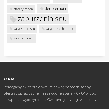
w
tlenoterapia
stopery na sen
zaburzenia snu
zatyczki do uszu
zatyczki na chrapanie
zatyczki na sen
O NAS
Pomagamy skutecznie wyeliminować bezdech senny,
oferując sprawdzone i niezawodne aparaty CPAP w opcji
zakupu lub wypożyczenia. Gwarantujemy najniższe ceny.