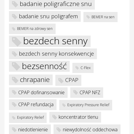
badanie poligraficzne snu
badanie snu poligrafem
BEMER na sen
BEMER na zdrowy sen
bezdech senny
bezdech senny konsekwencje
je
bezsenność
C-Flex
chrapanie
CPAP
CPAP dofinansowanie
CPAP NFZ
CPAP refundacja
Expiratory Pressure Relief
koncentrator tlenu
Expiratory Relief
niedotlenienie
niewydolność oddechowa