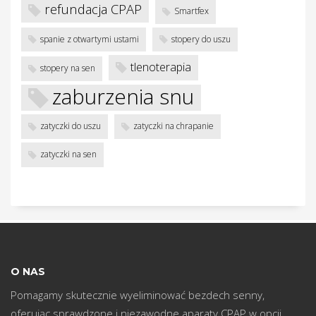
w
refundacja CPAP
Smartfex
spanie z otwartymi ustami
stopery do uszu
tlenoterapia
stopery na sen
zaburzenia snu
zatyczki do uszu
zatyczki na chrapanie
zatyczki na sen
O NAS
Pomagamy skutecznie wyeliminować bezdech senny,
oferując sprawdzone i niezawodne aparaty CPAP w opcji