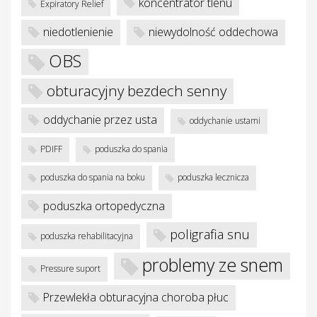
je
koncentrator tlenu
Expiratory Relief
niedotlenienie
niewydolność oddechowa
OBS
obturacyjny bezdech senny
oddychanie przez usta
oddychanie ustami
PDIFF
poduszka do spania
poduszka do spania na boku
poduszka lecznicza
poduszka ortopedyczna
poligrafia snu
poduszka rehabilitacyjna
problemy ze snem
Pressure suport
Przewlekła obturacyjna choroba płuc