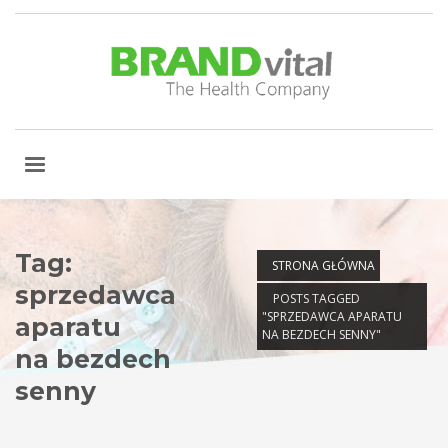
Tag:
STRONA GŁÓWNA
sprzedawca
POSTS TAGGED
"SPRZEDAWCA APARATU
aparatu
NA BEZDECH SENNY"
na bezdech
senny