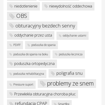
niedotlenienie
niewydolność oddechowa
OBS
obturacyjny bezdech senny
oddychanie przez usta
oddychanie ustami
PDIFF
poduszka do spania
poduszka do spania na boku
poduszka lecznicza
poduszka ortopedyczna
poligrafia snu
poduszka rehabilitacyjna
problemy ze snem
Pressure suport
Przewlekła obturacyjna choroba płuc
refundacja CPAP
Smartfex