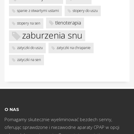
w
spanie z otwartymi ustami
stopery do uszu
tlenoterapia
stopery na sen
zaburzenia snu
zatyczki do uszu
zatyczki na chrapanie
zatyczki na sen
O NAS
Pomagamy skutecznie wyeliminować bezdech senny,
oferując sprawdzone i niezawodne aparaty CPAP w opcji