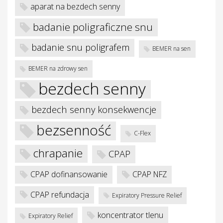
aparat na bezdech senny
badanie poligraficzne snu
badanie snu poligrafem
BEMER na sen
BEMER na zdrowy sen
bezdech senny
bezdech senny konsekwencje
je
bezsenność
C-Flex
chrapanie
CPAP
CPAP dofinansowanie
CPAP NFZ
CPAP refundacja
Expiratory Pressure Relief
koncentrator tlenu
Expiratory Relief