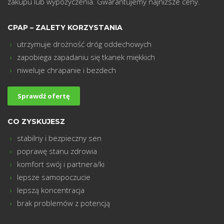
zakupu lub wypożyczenia. Gwarantujemy najniższe ceny.
CPAP – ZALETY KORZYSTANIA
utrzymuje drożność dróg oddechowych
zapobiega zapadaniu się tkanek miękkich
m
niweluje chrapanie i bezdech
Sprawdź ofertę
CO ZYSKUJESZ
stabilny i bezpieczny sen
poprawę stanu zdrowia
komfort swój i partnera/ki
lepsze samopoczucie
lepszą koncentracja
brak problemów z potencją