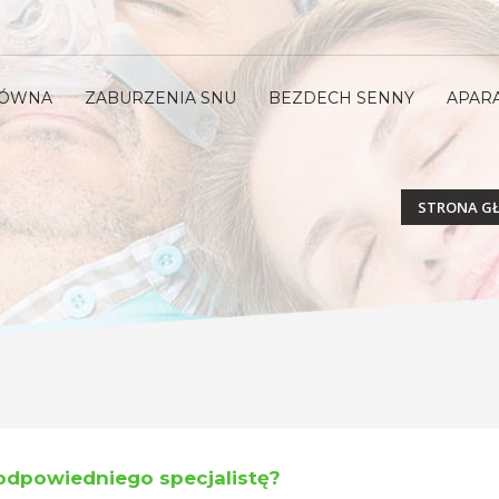
ŁÓWNA
ZABURZENIA SNU
BEZDECH SENNY
APAR
STRONA G
 odpowiedniego specjalistę?