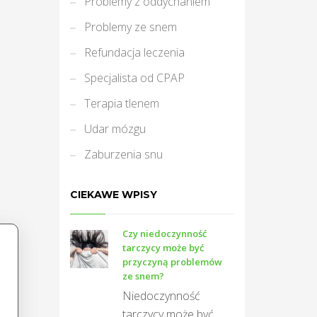
Problemy z oddychaniem
Problemy ze snem
Refundacja leczenia
Specjalista od CPAP
Terapia tlenem
Udar mózgu
Zaburzenia snu
CIEKAWE WPISY
Czy niedoczynność
tarczycy może być
przyczyną problemów
ze snem?
Niedoczynność
tarczycy może być