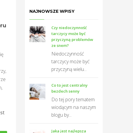
NAJNOWSZE WPISY
oru
Czy niedoczynność
tarczycy może być
przyczyną problemów
ze snem?
Niedoczynność
ię
tarczycy może być
przyczyną wielu...
zy,
rze
Co to jest centralny
h,
bezdech senny
Do tej pory tematem
wiodącym na naszym
est
blogu by...
Jaka jest najlepsza