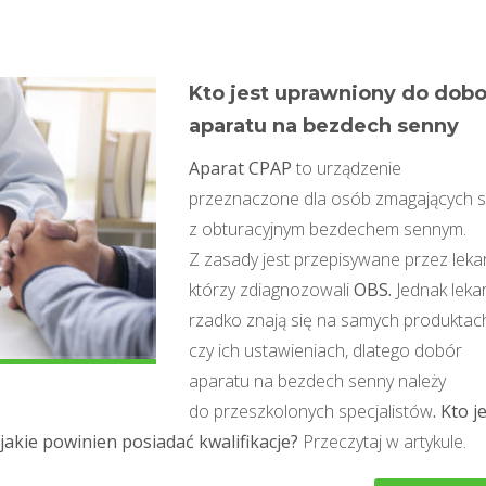
Kto jest uprawniony do dob
aparatu na bezdech senny
Aparat CPAP
to urządzenie
przeznaczone dla osób zmagających s
z obturacyjnym bezdechem sennym.
Z zasady jest przepisywane przez lekar
którzy zdiagnozowali
OBS.
Jednak leka
rzadko znają się na samych produktac
czy ich ustawieniach, dlatego dobór
aparatu na bezdech senny należy
do przeszkolonych specjalistów
. Kto j
akie powinien posiadać kwalifikacje?
Przeczytaj w artykule.