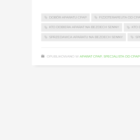
DOBÓR APARATU CPAP
FIZJOTERAPEUTA OD CP
KTO DOBIERA APARAT NA BEZDECH SENNY
KTO 
SPRZEDAWCA APARATU NA BEZDECH SENNY
SP
OPUBLIKOWANO W
APARAT CPAP
,
SPECJALISTA OD CPAP