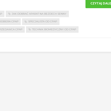
CZYTAJ DALE
AP
JAK DOBRAĆ APARAT NA BEZDECH SENNY
DOBIERA CPAP
SPECJALISTA OD CPAP
RZEDAWCA CPAP
TECHNIK BIOMEDYCZNY OD CPAP