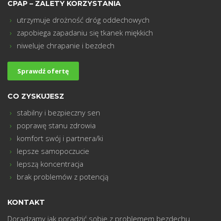
CPAP – ZALETY KORZYSTANIA
utrzymuje drożność dróg oddechowych
zapobiega zapadaniu się tkanek miękkich
m
niweluje chrapanie i bezdech
Sprawdź ofertę
CO ZYSKUJESZ
stabilny i bezpieczny sen
poprawę stanu zdrowia
komfort swój i partnera/ki
lepsze samopoczucie
lepszą koncentracja
brak problemów z potencją
KONTAKT
Doradzamy jak poradzić sobie z problemem bezdechu