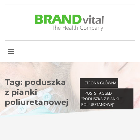
Tag: poduszka
STRONA GŁÓWNA
z pianki
POSTS TAGGED
"PODUSZKA Z PIANKI
poliuretanowej
POLIURETANOWEJ"