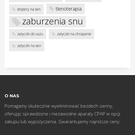
w
tlenoterapia
stopery na sen
zaburzenia snu
zatyczki do uszu
zatyczki na chrapanie
zatyczki na sen
O NAS
Pomagamy skutecznie wyeliminować bezdech senny,
oferując sprawdzone i niezawodne aparaty CPAP w opcji
zakupu lub wypożyczenia. Gwarantujemy najniższe ceny.