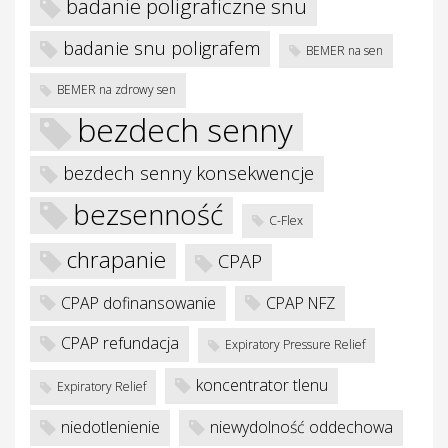
badanie poligraficzne snu
badanie snu poligrafem
BEMER na sen
BEMER na zdrowy sen
bezdech senny
bezdech senny konsekwencje
je
bezsenność
C-Flex
chrapanie
CPAP
CPAP dofinansowanie
CPAP NFZ
CPAP refundacja
Expiratory Pressure Relief
koncentrator tlenu
Expiratory Relief
niedotlenienie
niewydolność oddechowa