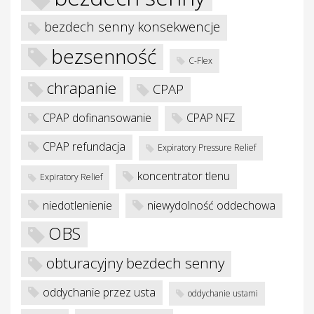
bezdech senny konsekwencje
bezsenność
C-Flex
chrapanie
je
CPAP
CPAP dofinansowanie
CPAP NFZ
CPAP refundacja
Expiratory Pressure Relief
koncentrator tlenu
Expiratory Relief
niedotlenienie
niewydolność oddechowa
OBS
obturacyjny bezdech senny
oddychanie przez usta
oddychanie ustami