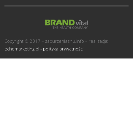
U
Copyright © 2017 – zaburzeniasnu.info – realizacja:
echomarketing.pl
-
polityka prywatności