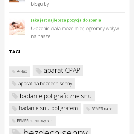
T
blogu by...
Jaka jest najlepsza pozycja do spania
Ułożenie ciała może mieć ogromny wpływ
na nasze...
TAGI
aparat CPAP
A-Flex
aparat na bezdech senny
badanie poligraficzne snu
badanie snu poligrafem
BEMER na sen
BEMER na zdrowy sen
bezdech senny