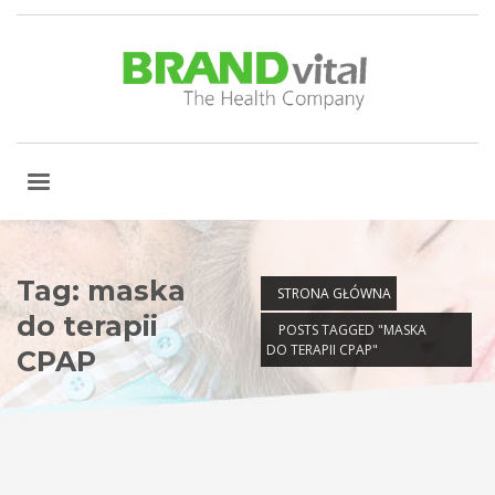
Tag: maska
STRONA GŁÓWNA
do terapii
POSTS TAGGED "MASKA
DO TERAPII CPAP"
CPAP