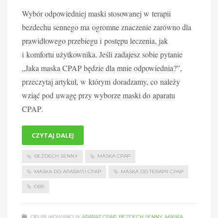
Wybór odpowiedniej maski stosowanej w terapii
bezdechu sennego ma ogromne znaczenie zarówno dla
prawidłowego przebiegu i postępu leczenia, jak
i komfortu użytkownika. Jeśli zadajesz sobie pytanie
„Jaka
maska CPAP
będzie dla mnie odpowiednia?”,
przeczytaj artykuł, w którym doradzamy, co należy
wziąć pod uwagę przy wyborze maski
do aparatu
CPAP
.
CZYTAJ DALEJ
BEZDECH SENNY
MASKA CPAP
MASKA DO APARATU CPAP
MASKA DO TERAPII CPAP
OBS
OPUBLIKOWANO W
APARAT CPAP
,
BEZDECH SENNY
,
MASKA