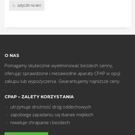
w
zatyczki na sen
O NAS
Pomagamy skutecznie wyeliminować bezdech senny,
oferując sprawdzone i niezawodne aparaty CPAP w opcji
zakupu lub wypożyczenia. Gwarantujemy najniższe ceny.
CPAP – ZALETY KORZYSTANIA
utrzymuje drożność dróg oddechowych
zapobiega zapadaniu się tkanek miękkich
niweluje chrapanie i bezdech