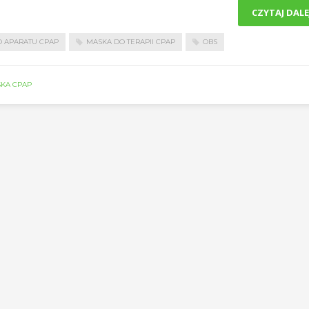
CZYTAJ DALE
 APARATU CPAP
MASKA DO TERAPII CPAP
OBS
KA CPAP