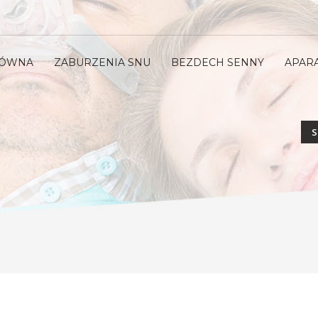
ŁÓWNA
ZABURZENIA SNU
BEZDECH SENNY
APAR
S