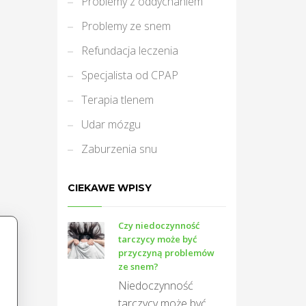
Problemy z oddychaniem
Problemy ze snem
Refundacja leczenia
Specjalista od CPAP
Terapia tlenem
Udar mózgu
Zaburzenia snu
CIEKAWE WPISY
Czy niedoczynność
tarczycy może być
przyczyną problemów
ze snem?
Niedoczynność
tarczycy może być