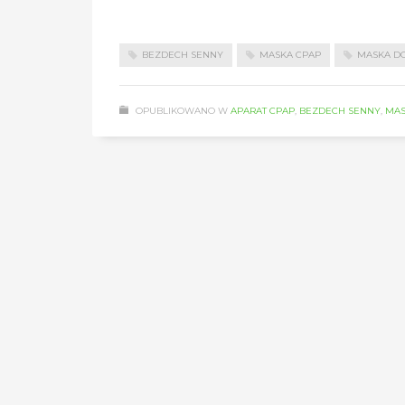
BEZDECH SENNY
MASKA CPAP
MASKA DO
OPUBLIKOWANO W
APARAT CPAP
,
BEZDECH SENNY
,
MAS