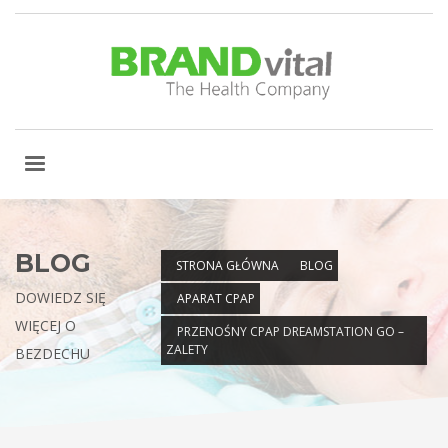
BLOG
STRONA GŁÓWNA
BLOG
DOWIEDZ SIĘ
APARAT CPAP
WIĘCEJ O
PRZENOŚNY CPAP DREAMSTATION GO –
ZALETY
BEZDECHU