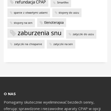
m
refundacja CPAP
Smartfex
spanie z otwartymi ustami
stopery do uszu
tlenoterapia
stopery na sen
zaburzenia snu
zatyczki do uszu
zatyczki na chrapanie
zatyczki na sen
O NAS
Pomagamy skutecznie wyeliminować bezdech senny,
oferując sprawdzone i niezawodne aparaty CPAP w opcji