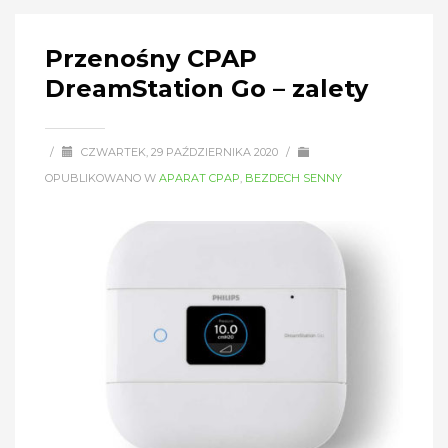
Przenośny CPAP
DreamStation Go – zalety
/
CZWARTEK, 29 PAŹDZIERNIKA 2020
/
OPUBLIKOWANO W
APARAT CPAP
,
BEZDECH SENNY