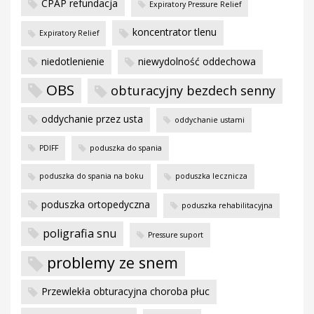
CPAP refundacja
Expiratory Pressure Relief
koncentrator tlenu
Expiratory Relief
niedotlenienie
niewydolność oddechowa
OBS
obturacyjny bezdech senny
oddychanie przez usta
oddychanie ustami
PDIFF
poduszka do spania
poduszka do spania na boku
poduszka lecznicza
poduszka ortopedyczna
poduszka rehabilitacyjna
poligrafia snu
Pressure suport
problemy ze snem
Przewlekła obturacyjna choroba płuc