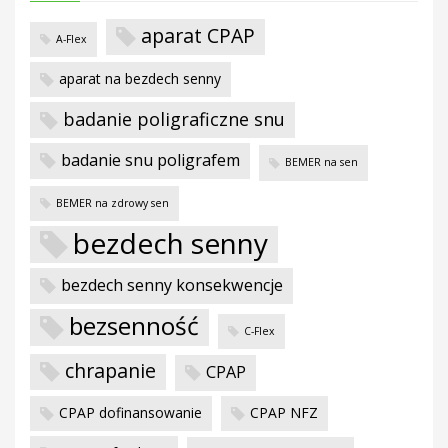
w
aparat CPAP
A-Flex
aparat na bezdech senny
badanie poligraficzne snu
badanie snu poligrafem
BEMER na sen
BEMER na zdrowy sen
bezdech senny
bezdech senny konsekwencje
bezsenność
C-Flex
chrapanie
CPAP
CPAP dofinansowanie
CPAP NFZ