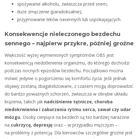
spożywanie alkoholu, zwłaszcza przed snem,
duże zmęczenie (paradoksalnie),
przyjmowanie leków nasennych lub uspokajających.
Konsekwencje
nieleczonego
bezdechu
sennego – najpierw przykre, później groźne
Większość wyżej wymienionych symptomów OBS jest
konsekwencją niedotlenienia organizmu, do którego dochodzi
podczas nocnych epizodów bezdechu. Początkowo można
mówić jedynie o pogorszeniu się komfortu życia. Jeśli jednak
objawy zostaną zbagatelizowane, z czasem mogą doprowadzić
do bardzo poważnych schorzeń, zwłaszcza w obrębie układu
krążenia, takich jak
nadciśnienie tętnicze, choroba
niedokrwienna i zaburzenia rytmu serca, zawał czy udar
mózgu.
Osoby cierpiące na bezdech są też bardziej narażone
na
cukrzycę, depresję
oraz – w przypadku mężczyzn –
na problemy z potencją. Dla kierowców szczególnie groźne jest