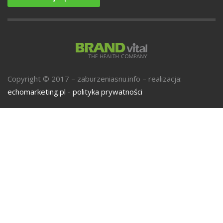
U
Copyright © 2017 – zaburzeniasnu.info – realizacja:
echomarketing.pl
-
polityka prywatności