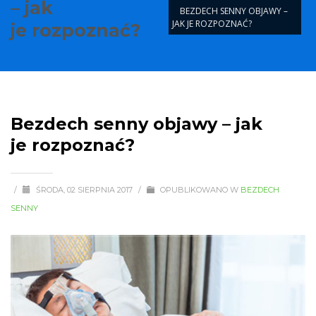
– jak
BEZDECH SENNY OBJAWY –
JAK JE ROZPOZNAĆ?
je rozpoznać?
Bezdech senny objawy – jak
je rozpoznać?
/
ŚRODA, 02 SIERPNIA 2017
/
OPUBLIKOWANO W
BEZDECH
SENNY