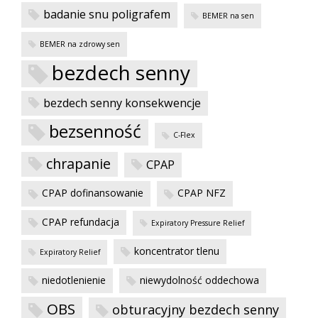
w
badanie snu poligrafem
BEMER na sen
BEMER na zdrowy sen
bezdech senny
bezdech senny konsekwencje
bezsenność
C-Flex
chrapanie
CPAP
CPAP dofinansowanie
CPAP NFZ
CPAP refundacja
Expiratory Pressure Relief
koncentrator tlenu
Expiratory Relief
niedotlenienie
niewydolność oddechowa
OBS
obturacyjny bezdech senny