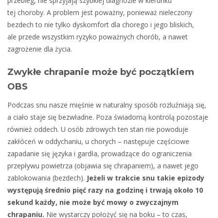
przebieg, nie sprzyjają szybkiej diagnozie w kierunku
tej choroby. A problem jest poważny, ponieważ nieleczony
bezdech to nie tylko dyskomfort dla chorego i jego bliskich,
ale przede wszystkim ryzyko poważnych chorób, a nawet
zagrożenie dla życia.
Zwykłe chrapanie może być początkiem
OBS
Podczas snu nasze mięśnie w naturalny sposób rozluźniają się,
a ciało staje się bezwładne. Poza świadomą kontrolą pozostaje
również oddech. U osób zdrowych ten stan nie powoduje
zakłóceń w oddychaniu, u chorych – następuje częściowe
zapadanie się języka i gardła, prowadzące do ograniczenia
przepływu powietrza (objawia się chrapaniem), a nawet jego
zablokowania (bezdech).
Jeżeli w trakcie snu takie epizody
występują średnio pięć razy na godzinę i trwają około 10
sekund każdy, nie może być mowy o zwyczajnym
chrapaniu.
Nie wystarczy położyć się na boku – to czas,