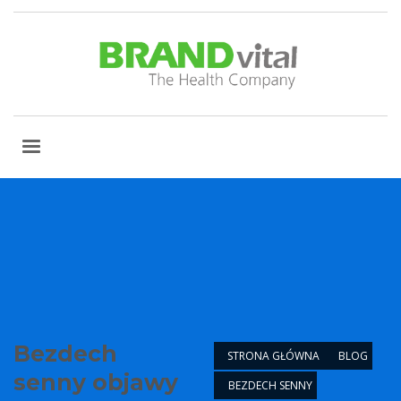
Bezdech
STRONA GŁÓWNA
BLOG
senny objawy
BEZDECH SENNY