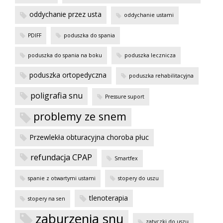
oddychanie przez usta
oddychanie ustami
PDIFF
poduszka do spania
poduszka do spania na boku
poduszka lecznicza
poduszka ortopedyczna
poduszka rehabilitacyjna
poligrafia snu
Pressure suport
problemy ze snem
Przewlekła obturacyjna choroba płuc
refundacja CPAP
Smartfex
spanie z otwartymi ustami
stopery do uszu
tlenoterapia
stopery na sen
zaburzenia snu
zatyczki do uszu