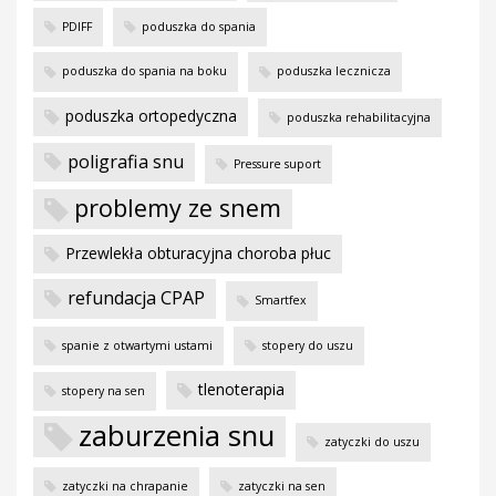
PDIFF
poduszka do spania
poduszka do spania na boku
poduszka lecznicza
poduszka ortopedyczna
poduszka rehabilitacyjna
poligrafia snu
Pressure suport
problemy ze snem
Przewlekła obturacyjna choroba płuc
refundacja CPAP
Smartfex
spanie z otwartymi ustami
stopery do uszu
tlenoterapia
stopery na sen
zaburzenia snu
zatyczki do uszu
zatyczki na chrapanie
zatyczki na sen