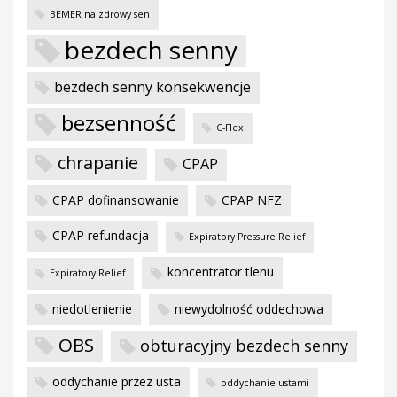
BEMER na zdrowy sen
bezdech senny
bezdech senny konsekwencje
bezsenność
C-Flex
chrapanie
CPAP
CPAP dofinansowanie
CPAP NFZ
CPAP refundacja
Expiratory Pressure Relief
koncentrator tlenu
Expiratory Relief
niedotlenienie
niewydolność oddechowa
OBS
obturacyjny bezdech senny
oddychanie przez usta
oddychanie ustami