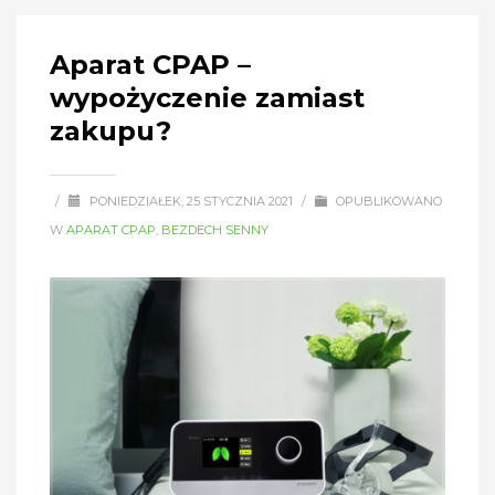
Aparat CPAP –
wypożyczenie zamiast
zakupu?
/
PONIEDZIAŁEK, 25 STYCZNIA 2021
/
OPUBLIKOWANO
W
APARAT CPAP
,
BEZDECH SENNY