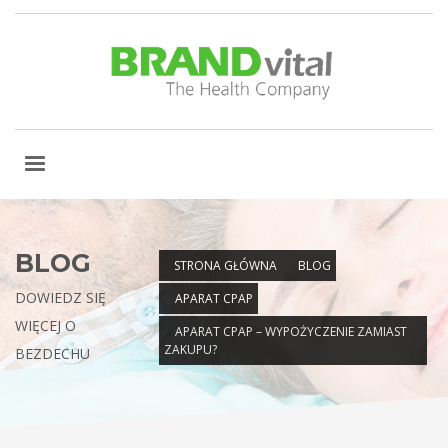
BLOG
STRONA GŁÓWNA
BLOG
DOWIEDZ SIĘ
APARAT CPAP
WIĘCEJ O
APARAT CPAP – WYPOŻYCZENIE ZAMIAST
ZAKUPU?
BEZDECHU