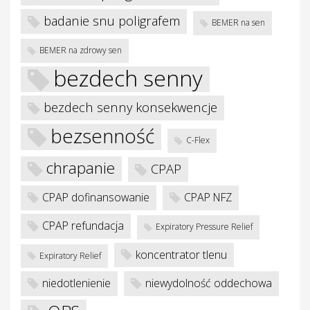
badanie snu poligrafem
BEMER na sen
BEMER na zdrowy sen
bezdech senny
bezdech senny konsekwencje
bezsenność
je
C-Flex
chrapanie
CPAP
CPAP dofinansowanie
CPAP NFZ
CPAP refundacja
Expiratory Pressure Relief
koncentrator tlenu
Expiratory Relief
niedotlenienie
niewydolność oddechowa