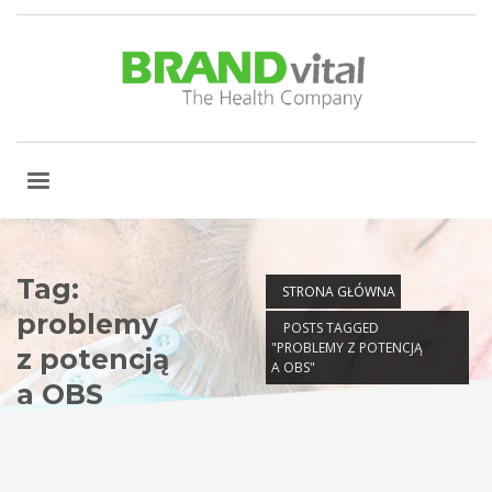
Tag:
STRONA GŁÓWNA
problemy
POSTS TAGGED
"PROBLEMY Z POTENCJĄ
z potencją
A OBS"
a OBS