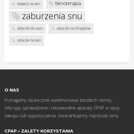
w
tlenoterapia
stopery na sen
zaburzenia snu
zatyczki do uszu
zatyczki na chrapanie
zatyczki na sen
O NAS
Pomagamy skutecznie wyeliminować bezdech senny,
oferując sprawdzone i niezawodne aparaty CPAP w opcji
zakupu lub wypożyczenia. Gwarantujemy najniższe ceny.
CPAP – ZALETY KORZYSTANIA