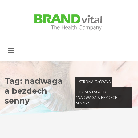
Tag: nadwaga
STRONA GŁÓWNA
a bezdech
POSTS TAGGED
"NADWAGA A BEZDECH
senny
SENNY"