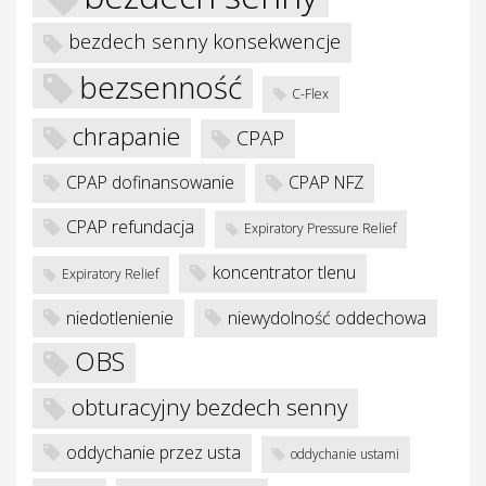
bezdech senny konsekwencje
bezsenność
C-Flex
chrapanie
je
CPAP
CPAP dofinansowanie
CPAP NFZ
CPAP refundacja
Expiratory Pressure Relief
koncentrator tlenu
Expiratory Relief
niedotlenienie
niewydolność oddechowa
OBS
obturacyjny bezdech senny
oddychanie przez usta
oddychanie ustami