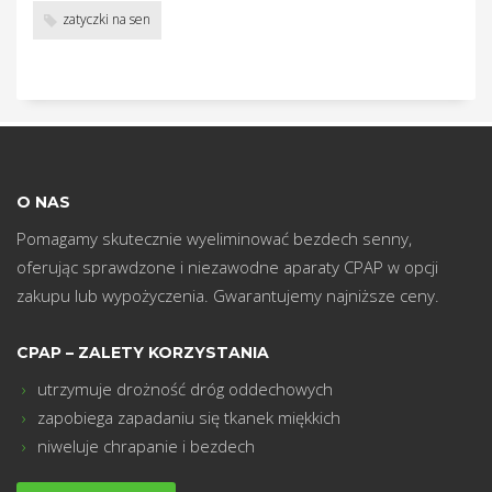
w
zatyczki na sen
O NAS
Pomagamy skutecznie wyeliminować bezdech senny,
oferując sprawdzone i niezawodne aparaty CPAP w opcji
zakupu lub wypożyczenia. Gwarantujemy najniższe ceny.
CPAP – ZALETY KORZYSTANIA
utrzymuje drożność dróg oddechowych
zapobiega zapadaniu się tkanek miękkich
niweluje chrapanie i bezdech