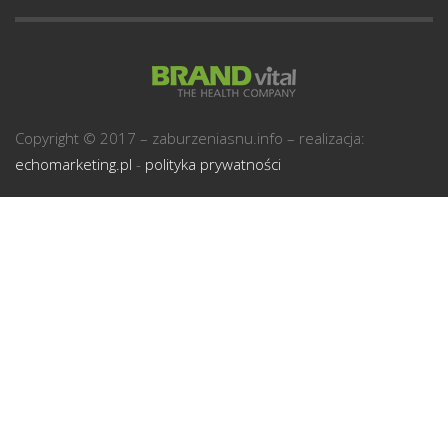
U
Copyright © 2017 – zaburzeniasnu.info – realizacja:
echomarketing.pl
-
polityka prywatności