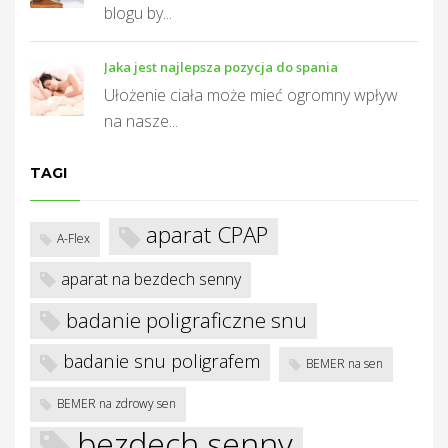
T
blogu by...
Jaka jest najlepsza pozycja do spania
Ułożenie ciała może mieć ogromny wpływ
na nasze...
TAGI
aparat CPAP
A-Flex
aparat na bezdech senny
badanie poligraficzne snu
badanie snu poligrafem
BEMER na sen
BEMER na zdrowy sen
bezdech senny