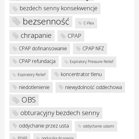
bezdech senny konsekwencje
bezsenność
C-Flex
chrapanie
CPAP
je
CPAP dofinansowanie
CPAP NFZ
CPAP refundacja
Expiratory Pressure Relief
koncentrator tlenu
Expiratory Relief
niedotlenienie
niewydolność oddechowa
OBS
obturacyjny bezdech senny
oddychanie przez usta
oddychanie ustami
PDIFF
poduszka do spania