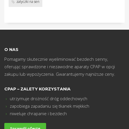
w
zatyczki na sen
O NAS
Pomagamy skutecznie wyeliminować bezdech senny,
oferując sprawdzone i niezawodne aparaty CPAP w opcji
zakupu lub wypożyczenia. Gwarantujemy najniższe ceny.
CPAP – ZALETY KORZYSTANIA
utrzymuje drożność dróg oddechowych
zapobiega zapadaniu się tkanek miękkich
niweluje chrapanie i bezdech
Sprawdź ofertę